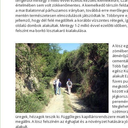
tengerből mintegy 5 millió évvel ezelőtt kezdett kiemelkedni, szár
értelmében sem volt zökkenőmentes. A kiemelkedő térszín felda
a mai Balatonnal párhuzamos irányban, továbbá erre merőleges
mentén természetesen elmozdulások játszódtak le. Többnyire egy
jellemző, hogy dél felé megdőltek a korábbi vízszintes rétegek, í
oldalú dombok alakultak. Mintegy 1-2 millió évvel ezelőtti időben
felszínt ma borító lösztakaró kialakulása.
A lösz egy
zömében 
átmérőjű
cementál
Több faj
egész Kü
alakult E
füves pu
megkötődö
között vá
jégkorsz
pereméről
Meglehető
szétmorzs
üregek, hézagok teszik ki. Függőleges kapillárisrendszere miat
megállni. A lösz felszínén az éghajlat és a növényzet hatására 
alakult.