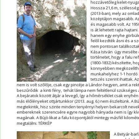
hozzávetőleg kelet-nyugat
Hossza 21,6 m, szélesség
(2013-ban), mely az omla
középtájon magasabb. Az
és magasabb volt. Az 1950
is át lehetett rajta hajtan
hanem egy enyhe görbület
felől kezdték ásni és a sz
nem pontosan találkoztak.
Kása István  úgy mesélte e
történetet, hogy a falu r
(1800-1832) készítette, ho
könnyebben megközelíthes
munkahelyhez 1-1 hordó bo
tetszés szerint ihattak. A
nem is volt szőlője, csak egy pincéje a Lándor-hegyen, amit a rek
beszűrődik  a kinti fény,  tehát lámpa nem feltétlenül szükséges
A bejáratok között átjár a levegő, így a hőmérséklet csak enyhén
más élőlényeket ottjártunkkor (2013. aug. 6.) nem észleltünk. A B
megtekintik, hisz szinte minden tenyérnyi helyen bekarcolt nev
embereknek szerencsére egyre nagyobb hányada nem is így kív
magának. A Bújó-likat a falu központjától mintegy másfél kilomét
megtalálni. TÉRKÉP
A Betyár-bar