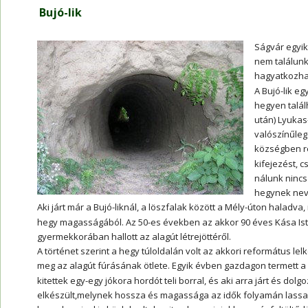
Bujó-lik
Ságvár egyik
nem találunk
hagyatkozha
A Bujó-lik eg
hegyen talál
után) Lyukas
valószínűleg
községben r
kifejezést, c
nálunk nincs
hegynek nev
Aki járt már a Bujó-liknál, a löszfalak között a Mély-úton haladva, 
hegy magasságából. Az 50-es években az akkor 90 éves Kása Istvá
gyermekkorában hallott az alagút létrejöttéről.
A történet szerint a hegy túloldalán volt az akkori református lel
meg az alagút fúrásának ötlete. Egyik évben gazdagon termett a sz
kitettek egy-egy jókora hordót teli borral, és aki arra járt és dolgo
elkészült,melynek hossza és magassága az idők folyamán lassan