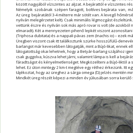
között nagyjából vízszintes az aljzat. A bejárattól e vízszintes rész
Némelyik  szobának  szépen faragott,  boltíves bejárata  van,  má
Az üreg  bejáratától 3-4 méterre már sötét van. A levegő hőmérsé
nyilván melegérzetet kelt). Csak minimális légmozgást észleltünk
vettünk észre és nyilván sok más apró rovar is volt (de azokból 
elmaradt). Két a mennyezeten pihenő lepkét viszont azonosítani
(Triphosa dubitata) és a nappali pávas zem (Inachis io) – ezek m
Üregben viszont csak itt találkoztunk szürke hosszúfülű-denevérr
barlangot már kevesebben látogatják, mint a Bújó-likat, ennek 
látogatottság okai lehetnek, hogy a Betyár-barlang szájához ig
csak guggolva, kúszva lehet járni, valamint lámpa is kell a bejár
fáradtságot és kényelmetlenséget. Megközelíteni a Bújó-liktól a
lehet. Ez úton mintegy 2 km-t megtéve egy réthez érkezünk. Itt egy
tájékoztat, hogy az üreghez a sárga omega (Ώ) jelzés mentén min
Mindkét üreg részét képezi a minden év júliusában sorra kerülő 