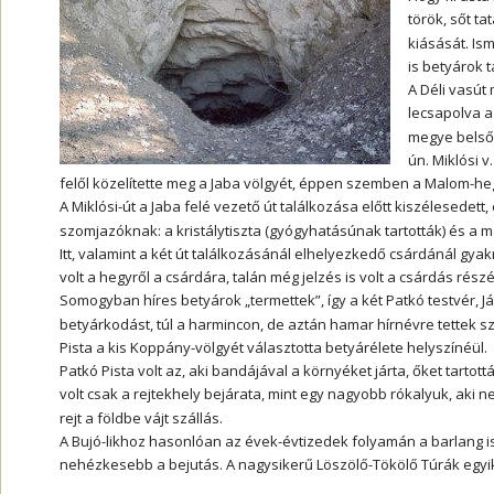
török, sőt ta
kiásását. Ism
is betyárok t
A Déli vasút
lecsapolva a
megye belső 
ún. Miklósi v.
felől közelítette meg a Jaba völgyét, éppen szemben a Malom-heg
A Miklósi-út a Jaba felé vezető út találkozása előtt kiszélesedett, 
szomjazóknak: a kristálytiszta (gyógyhatásúnak tartották) és a m
Itt, valamint a két út találkozásánál elhelyezkedő csárdánál gyak
volt a hegyről a csárdára, talán még jelzés is volt a csárdás részé
Somogyban híres betyárok „termettek”, így a két Patkó testvér, J
betyárkodást, túl a harmincon, de aztán hamar hírnévre tettek sze
Pista a kis Koppány-völgyét választotta betyárélete helyszínéül.  
Patkó Pista volt az, aki bandájával a környéket járta, őket tartot
volt csak a rejtekhely bejárata, mint egy nagyobb rókalyuk, aki ne
rejt a földbe vájt szállás.
A Bujó-likhoz hasonlóan az évek-évtizedek folyamán a barlang is
nehézkesebb a bejutás. A nagysikerű Löszölő-Tökölő Túrák egyi