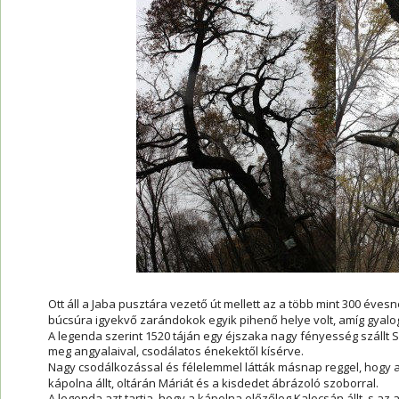
Ott áll a Jaba pusztára vezető út mellett az a több mint 300 éves
búcsúra igyekvő zarándokok egyik pihenő helye volt, amíg gyalog
A legenda szerint 1520 táján egy éjszaka nagy fényesség szállt 
meg angyalaival, csodálatos énekektől kísérve.
Nagy csodálkozással és félelemmel látták másnap reggel, hogy a 
kápolna állt, oltárán Máriát és a kisdedet ábrázoló szoborral.
A legenda azt tartja, hogy a kápolna előzőleg Kalocsán állt, s az