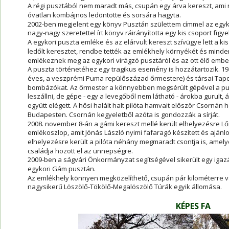
A régi pusztából nem maradt más, csupán egy árva kereszt, ami 
óvatlan kombájnos ledöntötte és sorsára hagyta.
2002-ben megjelent egy könyv Pusztán születtem címmel az egykor
nagy-nagy szeretettel írt könyv ráirányította egy kis csoport figy
A egykori puszta emléke és az elárvult kereszt szívügye lett a kis 
ledőlt keresztet, rendbe tették az emlékhely környékét és minde
emlékeznek meg az egykori virágzó pusztáról és az ott élő embe
A puszta történetéhez egy tragikus esemény is hozzátartozik. 19
éves, a veszprémi Puma repülőszázad őrmestere) és társai Tapo
bombázókat. Az őrmester a könnyebben megsérült gépével a pu
leszállni, de gépe - egy a levegőből nem látható - árokba gurult, á
együtt elégett. A hősi halált halt pilóta hamvait először Csornán 
Budapesten. Csornán kegyeletből azóta is gondozzák a sírját.
2008. november 8-án a gámi kereszt mellé került elhelyezésre Lőr
emlékoszlop, amit Jónás László nyimi fafaragó készített és ajánlot
elhelyezésre került a pilóta néhány megmaradt csontja is, amel
családja hozott el az ünnepségre.
2009-ben a ságvári Önkormányzat segítségével sikerült egy igazá
egykori Gám pusztán.
Az emlékhely könnyen megközelíthető, csupán pár kilométerre van
nagysikerű Löszölő-Tökölő-Megalöszölő Túrák egyik állomása.
KÉPES FA