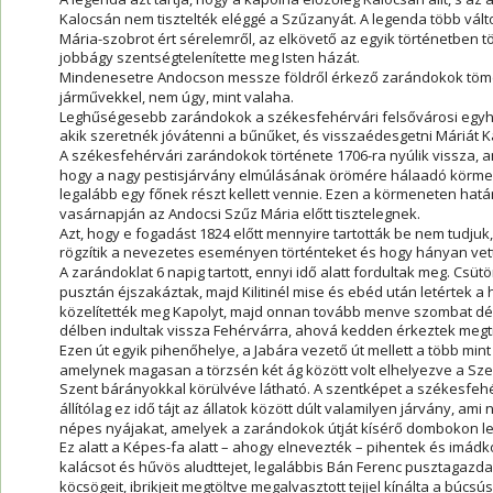
Kalocsán nem tisztelték eléggé a Szűzanyát. A legenda több vált
Mária-szobrot ért sérelemről, az elkövető az egyik történetben tö
jobbágy szentségtelenítette meg Isten házát.
Mindenesetre Andocson messze földről érkező zarándokok töme
járművekkel, nem úgy, mint valaha.
Leghűségesebb zarándokok a székesfehérvári felsővárosi egyházk
akik szeretnék jóvátenni a bűnűket, és visszaédesgetni Máriát K
A székesfehérvári zarándokok története 1706-ra nyúlik vissza, am
hogy a nagy pestisjárvány elmúlásának örömére hálaadó körmen
legalább egy főnek részt kellett vennie. Ezen a körmeneten hat
vasárnapján az Andocsi Szűz Mária előtt tisztelegnek.
Azt, hogy e fogadást 1824 előtt mennyire tartották be nem tudjuk
rögzítik a nevezetes eseményen történteket és hogy hányan vet
A zarándoklat 6 napig tartott, ennyi idő alatt fordultak meg. Cs
pusztán éjszakáztak, majd Kilitinél mise és ebéd után letértek a 
közelítették meg Kapolyt, majd onnan tovább menve szombat dé
délben indultak vissza Fehérvárra, ahová kedden érkeztek megtiszt
Ezen út egyik pihenőhelye, a Jabára vezető út mellett a több mint 
amelynek magasan a törzsén két ág között volt elhelyezve a Sze
Szent bárányokkal körülvéve látható. A szentképet a székesfehé
állítólag ez idő tájt az állatok között dúlt valamilyen járvány, a
népes nyájakat, amelyek a zarándokok útját kísérő dombokon le
Ez alatt a Képes-fa alatt – ahogy elnevezték – pihentek és imádk
kalácsot és hűvös aludttejet, legalábbis Bán Ferenc pusztagazda
köcsögeit, ibrikjeit megtöltve megalvasztott tejjel kínálta a búc