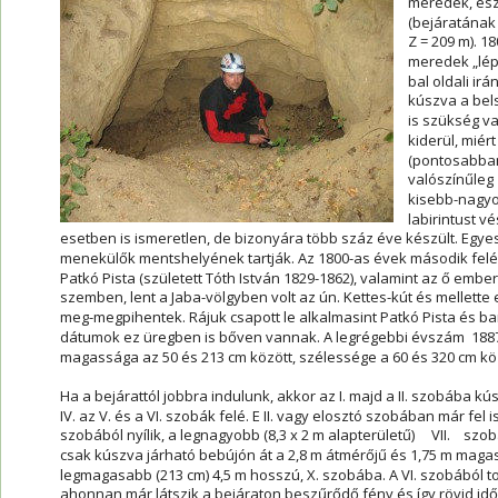
meredek, ész
(bejáratának 
Z = 209 m). 1
meredek „lépc
bal oldali ir
kúszva a bel
is szükség v
kiderül, miér
(pontosabban
valószínűleg  
kisebb-nagyob
labirintust vé
esetben is ismeretlen, de bizonyára több száz éve készült. Egyes
menekülők mentshelyének tartják. Az 1800-as évek második feléb
Patkó Pista (született Tóth István 1829-1862), valamint az ő ember
szemben, lent a Jaba-völgyben volt az ún. Kettes-kút és mellette e
meg-megpihentek. Rájuk csapott le alkalmasint Patkó Pista és b
dátumok ez üregben is bőven vannak. A legrégebbi évszám  1887.
magassága az 50 és 213 cm között, szélessége a 60 és 320 cm kö
Ha a bejárattól jobbra indulunk, akkor az I. majd a II. szobába kús
IV. az V. és a VI. szobák felé. E II. vagy elosztó szobában már fel i
szobából nyílik, a legnagyobb (8,3 x 2 m alapterületű)     VII.    sz
csak kúszva járható bebújón át a 2,8 m átmérőjű és 1,75 m magas,
legmagasabb (213 cm) 4,5 m hosszú, X. szobába. A VI. szobából to
ahonnan már látszik a bejáraton beszűrődő fény és így rövid időn b