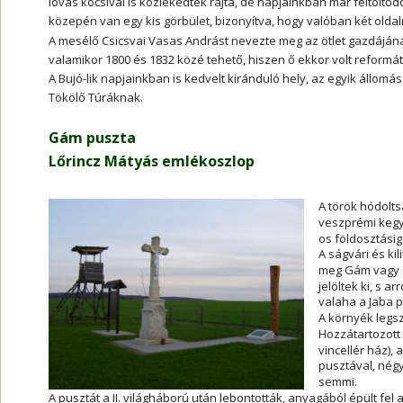
lovas kocsival is közlekedtek rajta, de napjainkban már feltöltődöt
közepén van egy kis görbület, bizonyítva, hogy valóban két oldalr
A mesélő Csicsvai Vasas Andrást nevezte meg az ötlet gazdájának. 
valamikor 1800 és 1832 közé tehető, hiszen ő ekkor volt reformá
A Bujó-lik napjainkban is kedvelt kiránduló hely, az egyik állomás
Tökölő Túráknak.
Gám puszta
Lőrincz Mátyás emlékoszlop
A török hódolts
veszprémi kegye
os földosztásig
A ságvári és kil
meg Gám vagy Gá
jelöltek ki, s ar
valaha a Jaba pa
A környék legsz
Hozzátartozott Ü
vincellér ház), 
pusztával, nég
semmi.
A pusztát a II. világháború után lebontották, anyagából épült fel