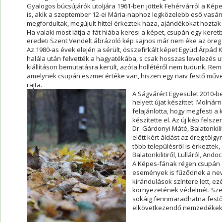
Gyalogos búcsújárók utoljára 1961-ben jöttek Fehérvárról a Képe
is, akik a szeptember 12-ei Mária-naphoz legközelebb eső vasárn
megfordultak, megújult hittel érkeztek haza, ajándékokat hozta
Ha valaki most látja a fát hiába keresi a képet, csupán egy keretbe
eredeti Szent Vendelt ábrázoló kép sajnos már nem éke az öreg 
Az 1980-as évek elején a sérült, összefirkált képet Együd Árpád K
halála után felvették a hagyatékába, s csak hosszas levelezés 
kiállításon bemutatásra került, azóta hollétéről nem tudunk. Rem
amelynek csupán eszmei értéke van, hiszen egy naiv festő műve 
rajta.
A Ságvárért Egyesület 2010-be
helyett újat készíttet. Molnár
felajánlotta, hogy megfesti a
készítette el. Az új kép felsz
Dr. Gárdonyi Máté, Balatonkil
előtt kért áldást az öreg töl
több településről is érkeztek,
Balatonkilitiről, Lulláról, And
A Képes-fának régen csupán eg
események is fűződnek a nevé
kirándulások színtere lett, ez
környezetének védelmét. Szere
sokáig fennmaradhatna festői
elkövetkezendő nemzedékek 