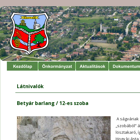
Látnivalók
Betyár barlang / 12-es szoba
 A ságváriak
„szobából” á
lösztakaró, 
Hogy ki ásta 