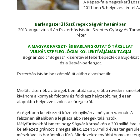
A Képes-fa a nagysikerű Lösz
2011-ben 5. helyezést ért el A
Barlangszerű löszüregek Ságvár határában
2013. augusztus 6-án Eszterhás István, Szentes György és Tarso
Péter 
A MAGYAR KARSZT- ÉS BARLANGKUTATÓ TÁRSULAT
VULKÁNSZPELEOLÓGIAI KOLLEKTÍVÁJÁNAK TAGJAI
Bognár Zsolt "Bogesz" kíséretével feltérképezték a Bujó-likat 
és a Betyár-barlangot. 
Eszterhás István beszámolóját alább olvashatják:
Mielőtt rátérnék az üregek bemutatására, előbb röviden ismertet
kívánom a környék földtani és földrajzi helyzetét, majd ezen 
alapokba helyezve szólok az üregekről.   
A régebben keletkezett kőzetek nyilván a mélyben vannak. A 
felszínen általában a legfiatalabb rétegek találhatók. 
Mélyfúrásokból ismert, hogy Ságvár környékén a 300 millió éve,
keletkezett gránitot is megtalálták. Ezen 50 millió éves tengeri
mészkövet is harántolt a fúró. Mindezekre további homokos tenge