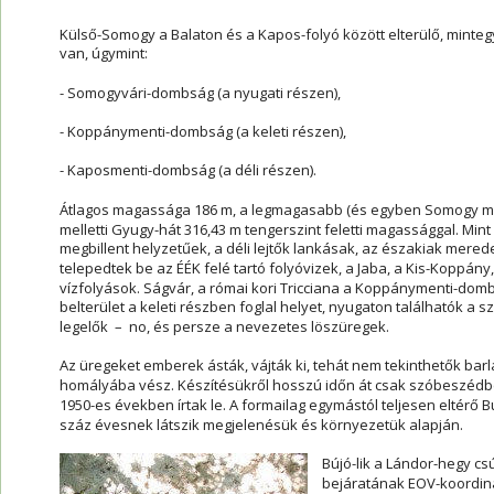
Külső-Somogy a Balaton és a Kapos-folyó között elterülő, minteg
van, úgymint:
- Somogyvári-dombság (a nyugati részen),
- Koppánymenti-dombság (a keleti részen),
- Kaposmenti-dombság (a déli részen).
Átlagos magassága 186 m, a legmagasabb (és egyben Somogy me
melletti Gyugy-hát 316,43 m tengerszint feletti magassággal. Min
megbillent helyzetűek, a déli lejtők lankásak, az északiak mer
telepedtek be az ÉÉK felé tartó folyóvizek, a Jaba, a Kis-Koppán
vízfolyások. Ságvár, a római kori Tricciana a Koppánymenti-dom
belterület a keleti részben foglal helyet, nyugaton találhatók a 
legelők  –  no, és persze a nevezetes löszüregek.
Az üregeket emberek ásták, vájták ki, tehát nem tekinthetők bar
homályába vész. Készítésükről hosszú időn át csak szóbeszédb
1950-es években írtak le. A formailag egymástól teljesen eltérő Bú
száz évesnek látszik megjelenésük és környezetük alapján.
Bújó-lik a Lándor-hegy csú
bejáratának EOV-koordinátá